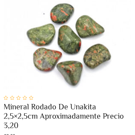
0
Mineral Rodado De Unakita
out
Añadir Al Carrito
of
2,5×2,5cm Aproximadamente Precio
5
3,20