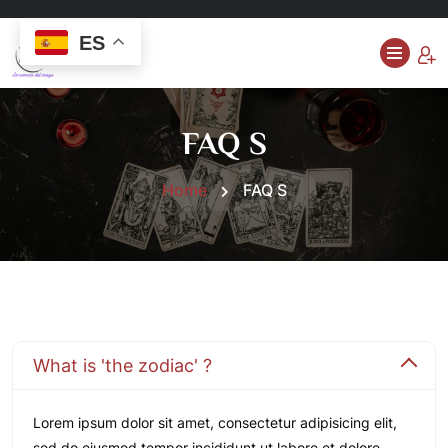
ES
FAQ S
Home
FAQ S
What is 'the zodiac' ?
Lorem ipsum dolor sit amet, consectetur adipisicing elit,
sed do eiusmod tempor incididunt ut labore et dolore