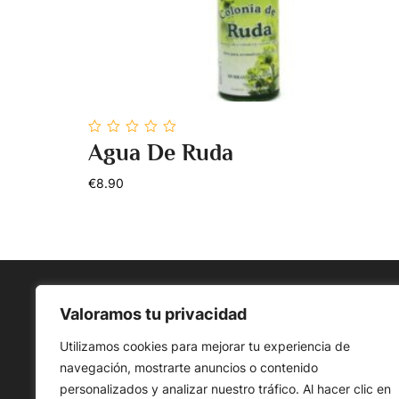
0
Agua De Ruda
out
Add To Cart
of
5
€8.90
Valoramos tu privacidad
Utilizamos cookies para mejorar tu experiencia de
Condi
navegación, mostrarte anuncios o contenido
personalizados y analizar nuestro tráfico. Al hacer clic en