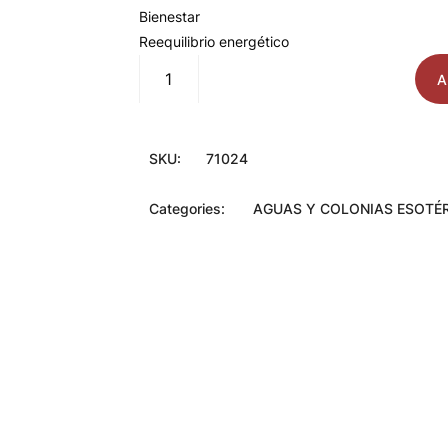
Bienestar
Reequilibrio energético
Agua
A
de
florida
cantidad
SKU:
71024
Categories:
AGUAS Y COLONIAS ESOTÉ