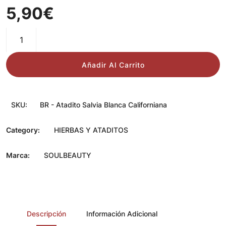
5,90
€
BUEN
ROLLITO
-
Añadir Al Carrito
Atadito
Salvia
Blanca
SKU:
BR - Atadito Salvia Blanca Californiana
Californiana
cantidad
Category:
HIERBAS Y ATADITOS
Marca:
SOULBEAUTY
Descripción
Información Adicional