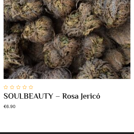
0
SOULBEAUTY – Rosa Jericó
out
Add To Cart
of
5
€6.90