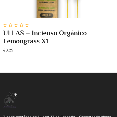
0
ULLAS – Incienso Orgánico
out
Add To Cart
of
Lemongrass X1
5
€3.25
Tienda esotérica en Huétor-Tájar, Granada – Conectando almas