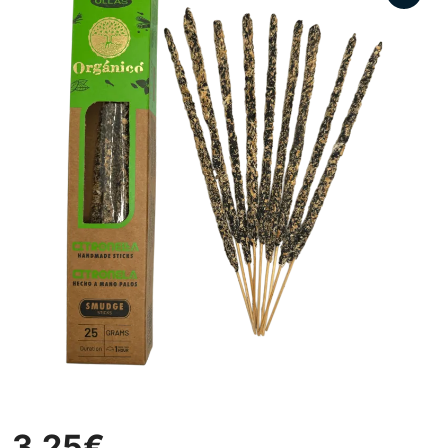
3,25
€